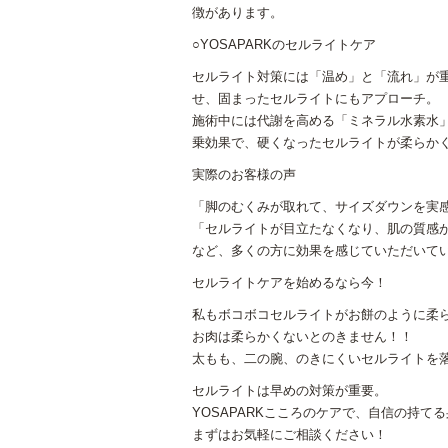
徴があります。
○YOSAPARKのセルライトケア
セルライト対策には「温め」と「流れ」が
せ、固まったセルライトにもアプローチ。
施術中には代謝を高める「ミネラル水素水
乗効果で、硬くなったセルライトが柔らか
実際のお客様の声
「脚のむくみが取れて、サイズダウンを実
「セルライトが目立たなくなり、肌の質感
など、多くの方に効果を感じていただいて
セルライトケアを始めるなら今！
私もボコボコセルライトがお餅のように柔ら
お肉は柔らかくないとのきません！！
太もも、二の腕、のきにくいセルライトを落
セルライトは早めの対策が重要。
YOSAPARKこころのケアで、自信の持て
まずはお気軽にご相談ください！