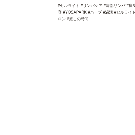
#セルライト #リンパケア #深部リンパ #痩身
容 #YOSAPARK #ハーブ #温活 #セル
ロン #癒しの時間