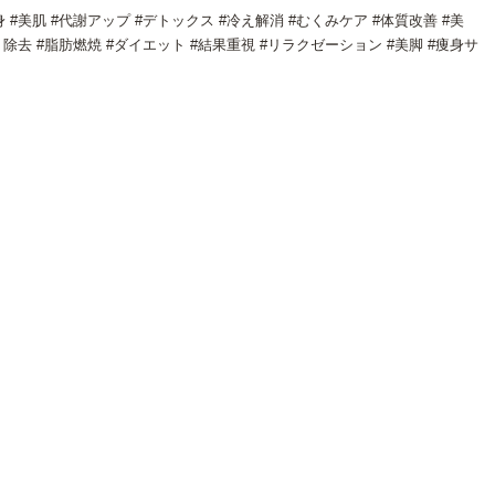
 #美肌 #代謝アップ #デトックス #冷え解消 #むくみケア #体質改善 #美
ライト除去 #脂肪燃焼 #ダイエット #結果重視 #リラクゼーション #美脚 #痩身サ