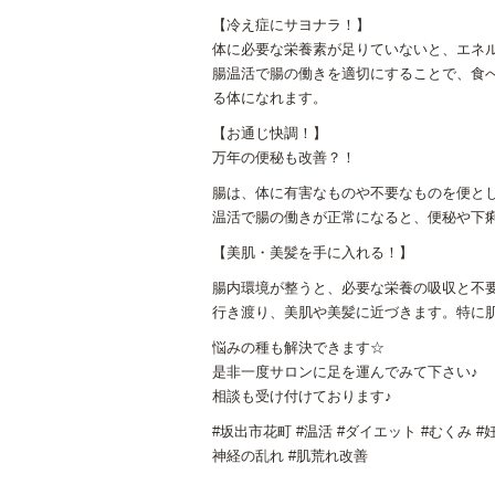
【冷え症にサヨナラ！】
体に必要な栄養素が足りていないと、エネ
腸温活で腸の働きを適切にすることで、食
る体になれます。
【お通じ快調！】
万年の便秘も改善？！
腸は、体に有害なものや不要なものを便と
温活で腸の働きが正常になると、便秘や下
【美肌・美髪を手に入れる！】
腸内環境が整うと、必要な栄養の吸収と不
行き渡り、美肌や美髪に近づきます。特に
悩みの種も解決できます☆
是非一度サロンに足を運んでみて下さい♪
相談も受け付けております♪
#坂出市花町 #温活 #ダイエット #むくみ #
神経の乱れ #肌荒れ改善