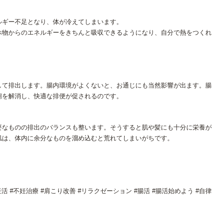
ルギー不足となり、体が冷えてしまいます。
べ物からのエネルギーをきちんと吸収できるようになり、自分で熱をつくれ
して排出します。腸内環境がよくないと、お通じにも当然影響が出ます。腸
痢を解消し、快適な排便が促されるのです。
要なものの排出のバランスも整います。そうすると肌や髪にも十分に栄養が
肌は、体内に余分なものを溜め込むと荒れてしまいがちです。
妊活 #不妊治療 #肩こり改善 #リラクゼーション #腸活 #腸活始めよう #自律