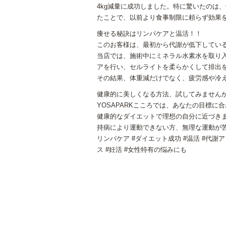
4kg減量に成功しました。特に驚いたのは
たことで、以前より食事制限に頼らず効果
痩せる秘訣はリンパケアと温活！！
このお客様は、最初から代謝が低下してい
当店では、施術中にミネラル水素水を取り
アを行い、セルライトを柔らかくして排出
その結果、体重減だけでなく、疲労感や冷
健康的に美しくなる方法、試してみません
YOSAPARKこころでは、あなたの目標に
健康的なダイエットで理想の自分に近づき
持病により運動できない方、無理な運動が
リンパケア #ダイエット成功 #温活 #代謝ア
ス #妊活 #女性特有の悩みにも