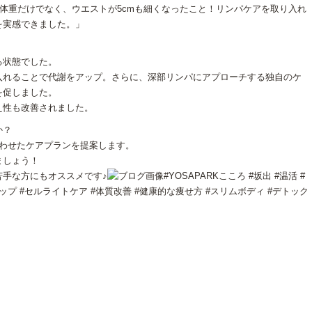
、体重だけでなく、ウエストが5cmも細くなったこと！リンパケアを取り入れ
を実感できました。」
る状態でした。
入れることで代謝をアップ。さらに、深部リンパにアプローチする独自のケ
を促しました。
え性も改善されました。
か？
合わせたケアプランを提案します。
ましょう！
苦手な方にもオススメです♪
#YOSAPARKこころ #坂出 #温活 #
ップ #セルライトケア #体質改善 #健康的な痩せ方 #スリムボディ #デトック